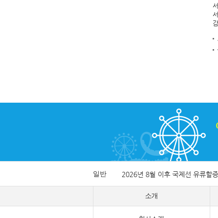
서
서
감
일반
2026년 8월 이후 국제선 유류할
소개