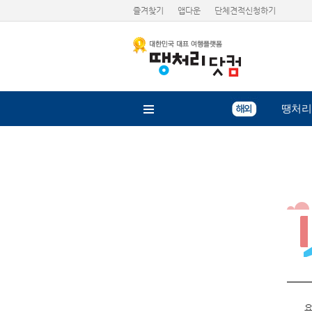
즐겨찾기
앱다운
단체견적신청하기
땡처리
요