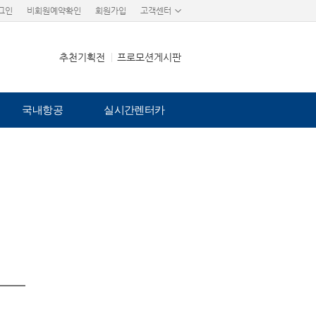
그인
비회원예약확인
회원가입
고객센터
추천기획전
프로모션게시판
국내항공
실시간렌터카