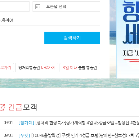
오는날 선택
,유아0)
검색하기
바로가기
땡처리항공권
바로가기
3일 이내
출발 항공권
긴급
모객
[땡처리 한정특가]장가계직항 4일 #5성급호텔 #칠성산 #천문산케이블카 #원가계 #천자산 #
09/01
[장가계]
[100%출발확정] 푸켓 인기 4성급 호텔(팡아만+산호섬) 3박5
09/01
[푸켓]