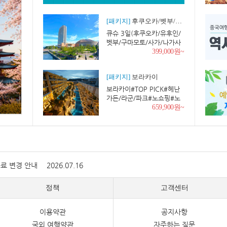
[패키지]
후쿠오카/벳부/유후인
큐슈 3일(후쿠오카/유후인/
벳부/구마모토/사가/나가사
키/우베)
399,000원~
[패키지]
보라카이
보라카이#TOP PICK#헤난
가든/라군/파크#노쇼핑#노
옵션#호핑or마사지#픽업[카
659,900원~
드]
증료 변경 안내
2026.07.16
정책
고객센터
이용약관
공지사항
국외 여행약관
자주하는 질문