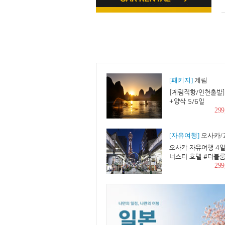
[패키지]
계림
[계림직항/인천출발]
+양삭 5/6일
29
[자유여행]
오사카/교토/
오사카 자유여행 4일
너스티 호텔 #더블룸
니스호텔 #다니마치
29
역 도보 1분 #1층 
븐 #도톤보리 도보