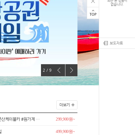
최근 본 상품이
없습니다.
보도자료
3 / 9
더보기
전신마사지 #황룡동굴 #72기루외부
299,900원~
일
499,900원~