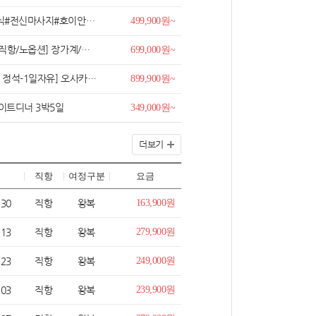
마사지#호이안투어#시티투어
499,900원~
천문산사+귀곡잔도+유리잔도/72기루>
699,000원~
] 오사카/교토/아라시야마 4일
899,900원~
라이트디너 3박5일
349,000원~
더보기
직항
여정구분
요금
.30
직항
왕복
163,900원
.13
직항
왕복
279,900원
.23
직항
왕복
249,000원
.03
직항
왕복
239,900원