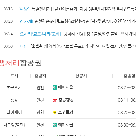
[특별전세기] [쿨한여름휴가] 다낭 5일#반나절자유 #씨푸드특식#전신
08/13
[다낭]
★선착순6명 팁포함(60$상당)★ [딱3주만/MD추천][장가계직항/노옵션] 장가계/원가계 6일 <천문산+
08/20
[장가계]
[땡처리 전용][청주출발/아침출발][오사카의 정석-1일자유
08/24
[오사카/교토/나라/고베]
[출발확정][4성->5성호텔 무료UP] 다낭/바나힐/호이안/캔들
08/30
[다낭]
땡처리
항공권
도시
출발지
항공사
출발일
에어서울
후쿠오카
인천
08.27~08
홍콩항공
홍콩
인천
08.11~08
스쿠트항공
타이페이
인천
08.20~08
에어서울
나트랑(깜란)
인천
08.30~09