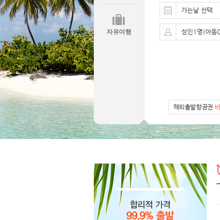
가는날 선택
자유여행
성인1명(아동0
해외출발항공권