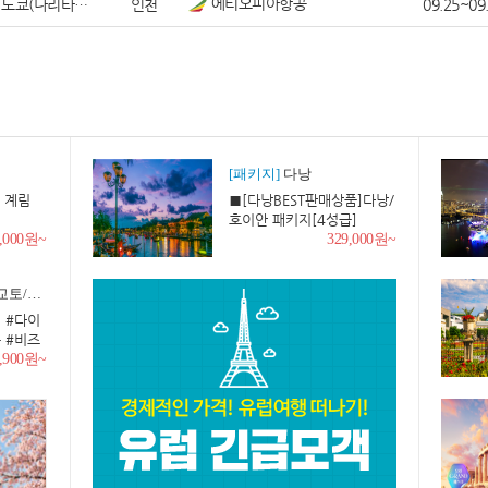
에티오피아항공
도쿄(나리타공항)
인천
09.25~09
[패키지]
다낭
 계림
■[다낭BEST판매상품]다낭/
호이안 패키지[4성급]
9,000원~
329,000원~
나라/고베
 #다이
 #비즈
큐초메
9,900원~
세븐일레
권