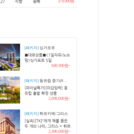
.27
직항
왕복
379,000원
[패키지]
싱가포르
■대표상품■<1일자유/노쇼
핑>싱가포르 5일
849,900원~
[패키지]
동유럽 중기(9일~10일)
[파이널특가][마감임박] 동
유럽 출발 확정 상품
2,099,000원~
[패키지]
튀르키예/그리스
[실속][TK]『에게 해를 품은
두 개의 나라』 그리스 + 튀르
키예 11일
2,490,000원~