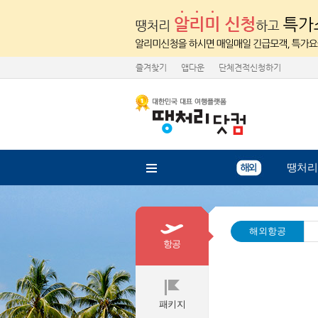
즐겨찾기
앱다운
단체견적신청하기
땡처리
해외항공
항공
패키지