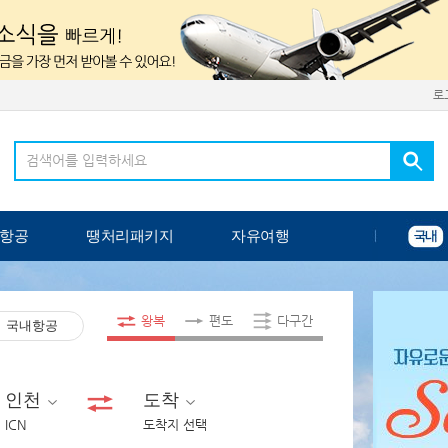
로
항공
땡처리패키지
자유여행
왕복
편도
다구간
국내항공
인천
도착
ICN
도착지 선택