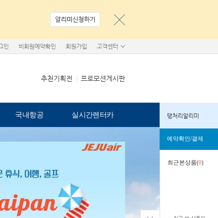
그인
비회원예약확인
회원가입
고객센터
추천기획전
프로모션게시판
국내항공
실시간렌터카
땡처리알리미
예약확인/결제
최근본상품(
0
)