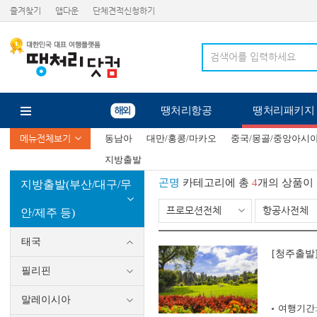
즐겨찾기
앱다운
단체견적신청하기
땡처리항공
땡처리패키지
메뉴전체보기
동남아
대만/홍콩/마카오
중국/몽골/중앙아시
지방출발
곤명
카테고리에 총
4
개의 상품이
지방출발(부산/대구/무
프로모션전체
항공사전체
안/제주 등)
태국
[청주출발]
필리핀
말레이시아
여행기간