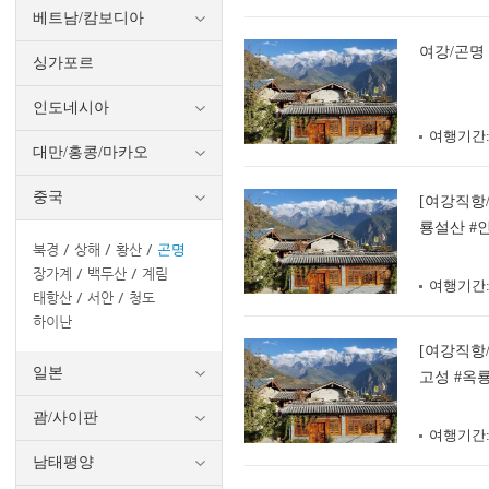
베트남/캄보디아
여강/곤명
싱가포르
인도네시아
여행기간
대만/홍콩/마카오
중국
[여강직항
룡설산 #
북경
상해
황산
곤명
장가계
백두산
계림
여행기간
태항산
서안
청도
하이난
[여강직항
일본
고성 #옥
괌/사이판
여행기간
남태평양