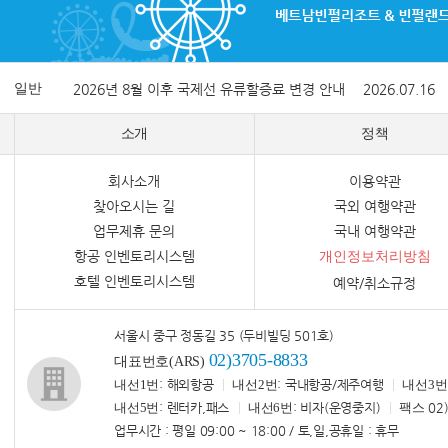
일반
2026년 8월 이후 국제선 유류할증료 변경 안내
2026.07.16
소개
정책
회사소개
이용약관
찾아오시는 길
국외 여행약관
업무제휴 문의
국내 여행약관
항공 인벤토리시스템
개인정보처리방침
호텔 인벤토리시스템
예약/취소규정
서울시 중구 정동길 35 (두비빌딩 501호)
02)3705-8833
대표번호(ARS)
내선1번
: 해외항공
내선2번
: 국내항공/제주여행
내선3번
내선5번
: 렌터카,패스
내선6번
: 비자(운영중지)
팩스
02)
업무시간 : 평일 09:00 ~ 18:00 / 토,일,공휴일 : 휴무