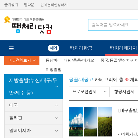
즐겨찾기
앱다운
단체견적신청하기
땡처리항공
땡처리패키지
메뉴전체보기
동남아
대만/홍콩/마카오
중국/몽골/중앙아시
지방출발
몽골/내몽고
카테고리에 총
98
개의
지방출발(부산/대구/무
프로모션전체
항공사전체
안/제주 등)
태국
[대구출발]
필리핀
말레이시아
여행기간