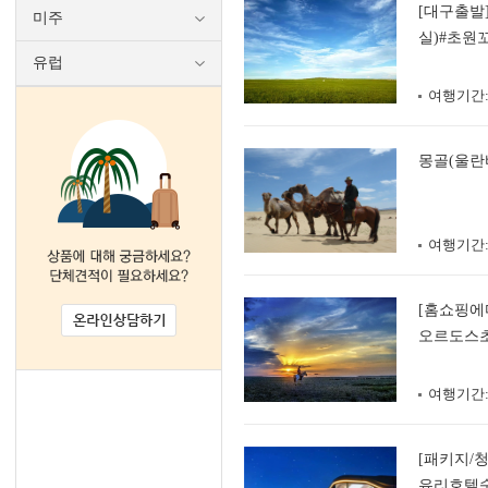
[대구출발
미주
실)#초원
유럽
여행기간
몽골(울란바
여행기간
[홈쇼핑에
오르도스초
르(2인1실
여행기간
[패키지/
유리호텔