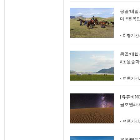
몽골/테렐
마 #유목
여행기간
몽골/테렐
#초원승마
여행기간
[유류비N
급호텔#2
#낙타체험
여행기간
몽골/테렐