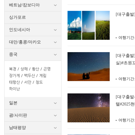
베트남/캄보디아
[대구출발]
싱가포르
인도네시아
여행기간
대만/홍콩/마카오
중국
[대구출발
실)#초원
북경
상해
황산
곤명
장가계
백두산
계림
여행기간
태항산
서안
청도
하이난
[대구출발
일본
텔#202
수쇼
괌/사이판
여행기간
남태평양