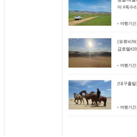
마 #독수
여행기간
[유류비N
급호텔#2
#낙타체험
여행기간
[대구출발]
여행기간