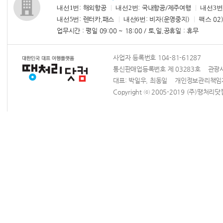
내선1번
: 해외항공
내선2번
: 국내항공/제주여행
내선3번
내선5번
: 렌터카,패스
내선6번
: 비자(운영중지)
팩스
02)
업무시간 : 평일 09:00 ~ 18:00 / 토,일,공휴일 : 휴무
사업자 등록번호 104-81-61287
통신판매업등록번호 제 03283호 관광사업
대표: 박일우, 최동일 개인정보관리책
Copyright ⓒ 2005-2019 (주)땡처리닷컴 Al