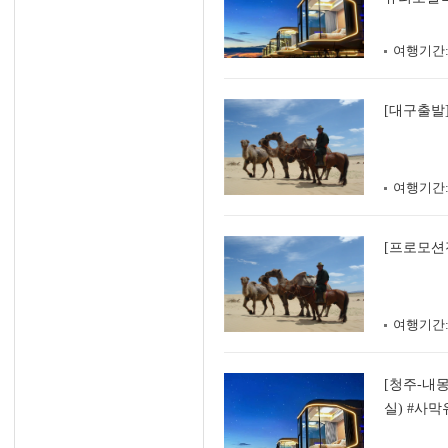
여행기간
[대구출발
여행기간
[프로모션전
여행기간
[청주-내몽
실) #사