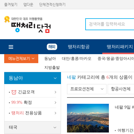
즐겨찾기
앱다운
단체견적신청하기
땡처리항공
땡처리패키지
메뉴전체보기
동남아
대만/홍콩/마카오
중국/몽골/중앙아시
지방출발
네팔
카테고리에 총
6
개의 상품이
동남아
프로모션전체
항공사전체
긴급모객
99.9%
확정
네팔 9일 
땡처리
전용상품
태국
여행기간