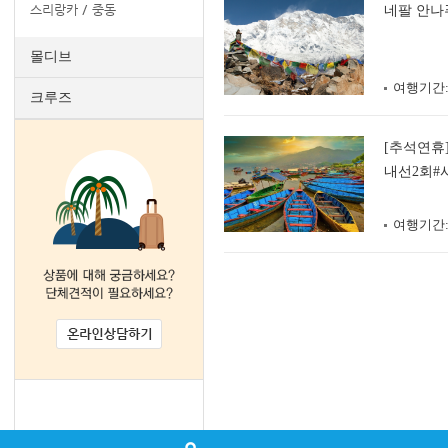
스리랑카
중동
네팔 안나푸
몰디브
여행기간
크루즈
[추석연휴
내선2회#
여행기간