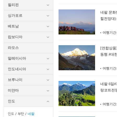
필리핀
네팔 문화탐
싱가포르
힐전망대)
베트남
여행기간
캄보디아
라오스
[연합상품
동행 #대
말레이시아
여행기간
인도네시아
브루나이
네팔 6일
랑코트전망
미얀마
인도
여행기간
인도
부탄
네팔