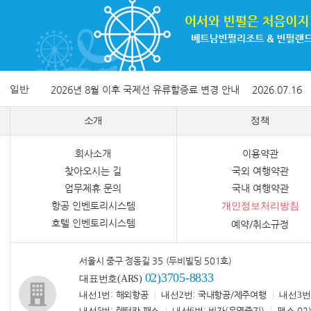
일반
2026년 8월 이후 국제선 유류할증료 변경 안내
2026.07.16
소개
정책
회사소개
이용약관
찾아오시는 길
국외 여행약관
업무제휴 문의
국내 여행약관
항공 인벤토리시스템
개인정보처리방침
호텔 인벤토리시스템
예약/취소규정
서울시 중구 정동길 35 (두비빌딩 501호)
02)3705-8833
대표번호(ARS)
내선1번
: 해외항공
내선2번
: 국내항공/제주여행
내선3번
내선5번
: 렌터카,패스
내선6번
: 비자(운영중지)
팩스
02)