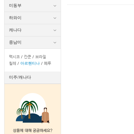
미동부
하와이
캐나다
중남미
멕시코
칸쿤
브라질
칠레
아르헨티나
페루
미주/캐나다