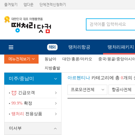
즐겨찾기
앱다운
단체견적신청하기
땡처리항공
땡처리패키지
메뉴전체보기
동남아
대만/홍콩/마카오
중국/몽골/중앙아시
지방출발
아르헨티나
카테고리에 총
0
개의 
미주/중남미
프로모션전체
항공사전체
긴급모객
99.9%
확정
땡처리
전용상품
미서부