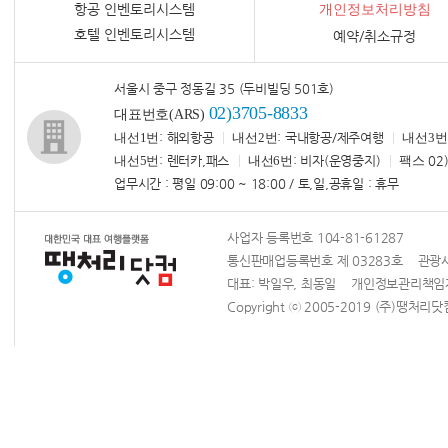
항공 인벤토리시스템
개인정보처리방침
호텔 인벤토리시스템
예약/취소규정
서울시 중구 정동길 35 (두비빌딩 501호)
02)3705-8833
대표번호(ARS)
내선1번
: 해외항공
내선2번
: 국내항공/제주여행
내선3번
내선5번
: 렌터카,패스
내선6번
: 비자(운영중지)
팩스
02)
업무시간 : 평일 09:00 ~ 18:00 / 토,일,공휴일 : 휴무
사업자 등록번호 104-81-61287
통신판매업등록번호 제 03283호 관광사업
대표: 박일우, 최동일 개인정보관리책
Copyright ⓒ 2005-2019 (주)땡처리닷컴 Al