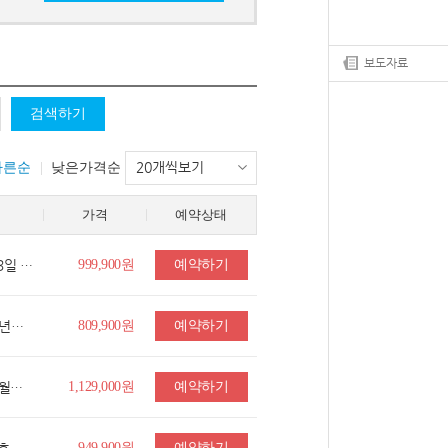
보도자료
검색하기
20개씩보기
빠른순
낮은가격순
가격
예약상태
★출발확정★[최저가도전] 오사카/고베/나라 3일 (교토관광VS유니버셜스튜디오)
999,900원
예약하기
[출발확정] 보홀 5일#러보홀릭특가#럭슈 #25년신상#동반아동할인#120$상당혜택 버진아일랜드#호핑투어 #돌핀왓칭 #거북이스노클링 #알로나비치 #시티투어 #특식3회#쇼핑1회
809,900원
예약하기
부산 [NO옵션] 푸꾸옥 5일 ▶#5성급숙소 #썬월드케이블카 #빈펄사파리 #키스오브더씨 #마사지90분 #야시장2회
1,129,000원
예약하기
949,900원
예약하기