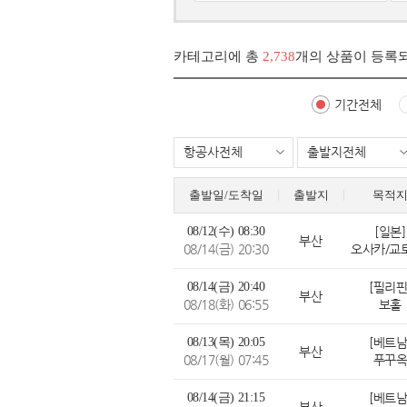
카테고리에 총
2,738
개의 상품이 등록
기간전체
항공사전체
출발지전체
출발일/도착일
출발지
목적
08/12(수) 08:30
[일본]
부산
08/14(금) 20:30
08/14(금) 20:40
[필리핀
부산
08/18(화) 06:55
보홀
08/13(목) 20:05
[베트남
부산
08/17(월) 07:45
푸꾸
08/14(금) 21:15
[베트남