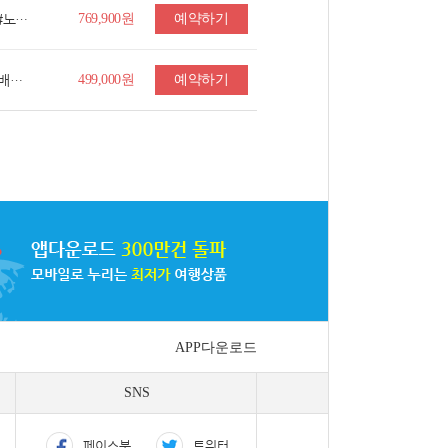
[출발확정] 보홀 5일 #더스토리 #전신마사지 #노스젠선셋투어 #다이빙강습 #알로나비치 #보홀시티투어 #특식3회
769,900원
예약하기
■출발확정■★취항특가★[균일가특가][알짜배기/특식4회] 내몽고 호화호특 시라무런 초원+역사투어 6일 (시내준5성+게르숙박)
499,000원
예약하기
APP다운로드
SNS
페이스북
트위터