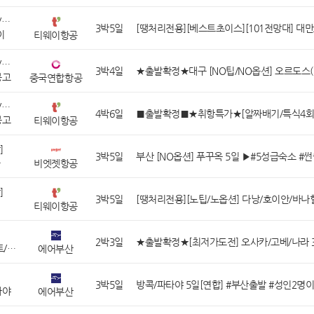
[대만/홍콩/마카오]
3박5일
이
티웨이항공
[중국/몽골/중앙아시아]
3박4일
몽고
중국연합항공
[중국/몽골/중앙아시아]
4박6일
몽고
티웨이항공
]
3박5일
옥
비엣젯항공
]
3박5일
티웨이항공
2박3일
오사카/교토/나라/고베
에어부산
3박5일
타야
에어부산