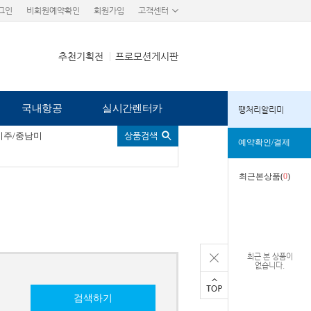
그인
비회원예약확인
회원가입
고객센터
추천기획전
프로모션게시판
국내항공
실시간렌터카
땡처리알리미
미주/중남미
상품검색
예약확인/결제
최근본상품(
0
)
최근 본 상품이
없습니다.
검색하기