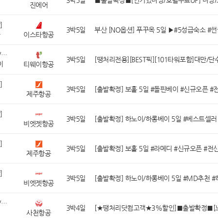
3박5일
진에어
]
3박5일
옥
이스타항공
[대만/홍콩/마카오]
3박5일
이
티웨이항공
]
3박5일
제주항공
]
3박5일
이
비엣젯항공
]
3박5일
제주항공
]
3박5일
이
비엣젯항공
[중국/몽골/중앙아시아]
3박4일
계
사천항공