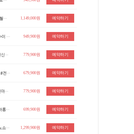
■출발확정■[인기있다낭/호텔무료UP] 다낭/호이안/바나힐 5일 (5성 알란씨 동급)
부산 [NO옵션] 푸꾸옥 5일 ▶#5성급숙소 #썬월드케이블카 #빈펄사파리 #키스오브더씨 #마사지90분 #야시장2회
1,149,000원
예약하기
[땡처리전용][BEST픽][101타워포함]대만/단수이 5일 (시외4성/야류/지우펀/스펀)
949,900원
예약하기
[출발확정] 보홀 5일 #돌핀베이 #신규오픈 #전신마사지 #다이빙강습 #알로나비치 #보홀시티투어 #특식3회
779,900원
예약하기
[출발확정] 하노이/하롱베이 5일 #베스트셀러 #전일정5성호텔UP #데이크루즈&런치뷔페 #전신마사지 #푸드트럭 체험 #무제한삼겹살 #메가그랜드월드
679,900원
예약하기
[출발확정] 보홀 5일 #라메디 #신규오픈 #전신마사지 #다이빙강습 #알로나비치 #보홀시티투어 #특식3회
779,900원
예약하기
[출발확정] 하노이/하롱베이 5일 #MD추천 #하롱베이5성호텔UP #망고과일바구니 #데이크루즈&뷔페 #하롱베이 비경관광 #하노이 스트릿카 #무제한삼겹살
699,900원
예약하기
[★땡처리닷컴고객★3%할인]■출발확정■[노쇼핑/노옵션/노팁] 장가계 원가계+천문산 4일 (정5성/인기옵션ALL포함/리무진)
1,299,900원
예약하기