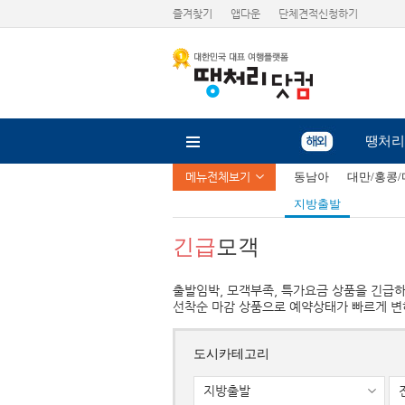
즐겨찾기
앱다운
단체견적신청하기
땡처리
메뉴전체보기
동남아
대만/홍콩
지방출발
긴급
모객
출발임박, 모객부족, 특가요금 상품을 긴급
선착순 마감 상품으로 예약상태가 빠르게 변
도시카테고리
지방출발