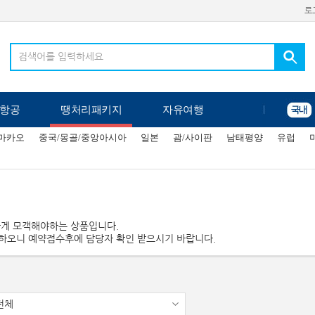
로
항공
땡처리패키지
자유여행
/마카오
중국/몽골/중앙아시아
일본
괌/사이판
남태평양
유럽
하게 모객해야하는 상품입니다.
하오니 예약접수후에 담당자 확인 받으시기 바랍니다.
전체