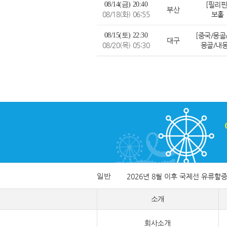
08/14(금) 20:40
[필리핀
부산
08/18(화) 06:55
보홀
08/15(토) 22:30
대구
08/20(목) 05:30
몽골/내
일반
2026년 8월 이후 국제선 유류할
소개
회사소개