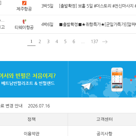
]
3박5일
제주항공
[중국/몽골/중앙아시아]
4박6일
몽고
티웨이항공
2
3
4
5
6
...
137
1
증료 변경 안내
2026.07.16
정책
고객센터
이용약관
공지사항