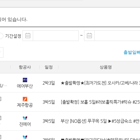
되어 있습니다.
~
기간설정
출발일
지
항공사
일정
상품명
2박3일
오사카/교토/나라/고베
에어부산
]
3박5일
제주항공
]
3박5일
옥
진에어
]