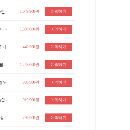
[땡처리전용][베스트초이스][101전망대] 대만/단수이 5일(5성호텔/야류/지우펀/스펀/특식4회)
1,049,900원
예약하기
★출발확정★대구 [NO팁/NO옵션] 오르도스(내몽골) 4일 ▶현대식게르+사막유리호텔+마상쇼+사막엑티비티
1,399,000원
예약하기
■출발확정■★취항특가★[알짜배기/특식4회] 내몽고 호화호특 시라무런 초원+역사투어 6일 (시내준5성+게르숙박)
449,900원
예약하기
부산 [NO옵션] 푸꾸옥 5일 ▶#5성급숙소 #썬월드케이블카 #빈펄사파리 #키스오브더씨 #마사지90분 #야시장2회
1,249,000원
예약하기
[땡처리전용][노팁/노옵션] 다낭/호이안/바나힐 5일 (가성비5성호텔/마사지/한강유람선)
969,900원
예약하기
★출발확정★[최저가도전] 오사카/고베/나라 3일 (1일자유+시내호텔연박)
919,900원
예약하기
방콕/파타야 5일[연합] #부산출발 #성인2명이상출발확정 #마사지1시간 #가성비UP
799,000원
예약하기