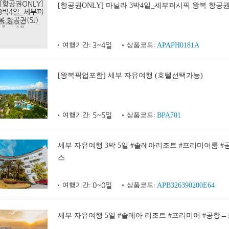
[항공권ONLY] 마닐라 3박4일_세부퍼시픽 왕복 항공권(
여행기간:
3~4일
상품코드:
APAPH0181A
[왕복픽업포함] 세부 자유여행 (호텔선택가능)
여행기간:
5~5일
상품코드:
BPA701
세부 자유여행 3박 5일 #솔레아리조트 #프리미어룸 
스
여행기간:
0~0일
상품코드:
APB326390200E64
세부 자유여행 5일 #솔레아 리조트 #프리미어 #공항