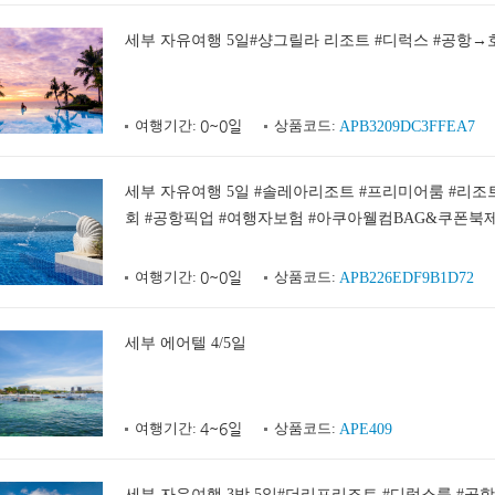
세부 자유여행 5일#샹그릴라 리조트 #디럭스 #공항→
여행기간:
0~0일
상품코드:
APB3209DC3FFEA7
세부 자유여행 5일 #솔레아리조트 #프리미어룸 #리조
회 #공항픽업 #여행자보험 #아쿠아웰컴BAG&쿠폰북
예약할인
여행기간:
0~0일
상품코드:
APB226EDF9B1D72
세부 에어텔 4/5일
여행기간:
4~6일
상품코드:
APE409
세부 자유여행 3박 5일#더리프리조트 #디럭스룸 #공