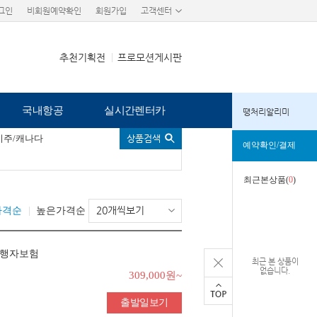
그인
비회원예약확인
회원가입
고객센터
추천기획전
프로모션게시판
국내항공
실시간렌터카
땡처리알리미
미주/캐나다
상품검색
예약확인/결제
최근본상품(
0
)
20개씩보기
가격순
높은가격순
여행자보험
최근 본 상품이
없습니다.
309,000원~
출발일보기