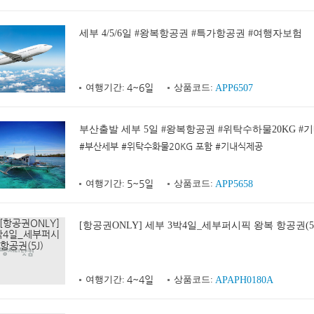
세부 4/5/6일 #왕복항공권 #특가항공권 #여행자보험
여행기간:
4~6일
상품코드:
APP6507
부산출발 세부 5일 #왕복항공권 #위탁수하물20KG #
#부산세부 #위탁수화물20KG 포함 #기내식제공
여행기간:
5~5일
상품코드:
APP5658
[항공권ONLY] 세부 3박4일_세부퍼시픽 왕복 항공권(5J
여행기간:
4~4일
상품코드:
APAPH0180A