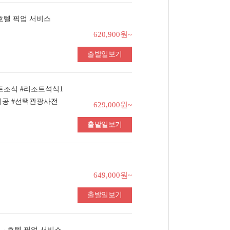
호텔 픽업 서비스
620,900원~
출발일보기
트조식 #리조트석식1
제공 #선택관광사전
629,000원~
출발일보기
649,000원~
출발일보기
항→호텔 픽업 서비스