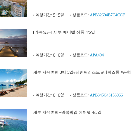
여행기간:
5~5일
상품코드:
APB32694B7C4CCF
[가족요금] 세부 에어텔 상품 4/5일
여행기간:
0~0일
상품코드:
APA404
세부 자유여행 3박 5일#뫼벤픽리조트 #디럭스룸 #공
여행기간:
0~0일
상품코드:
APB345C43153066
세부 자유여행+왕복픽업 에어텔 4/5일