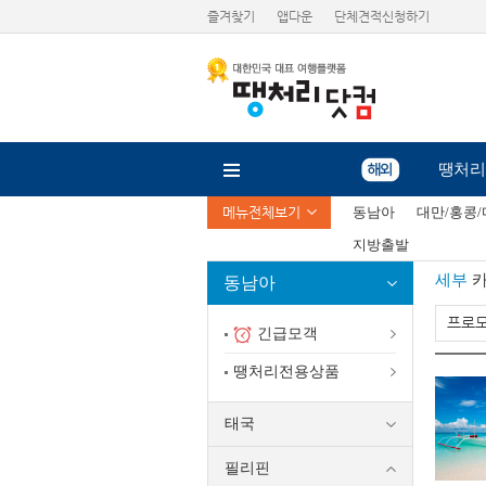
즐겨찾기
앱다운
단체견적신청하기
땡처리
메뉴전체보기
동남아
대만/홍콩
지방출발
세부
카
동남아
프로
긴급모객
땡처리전용상품
태국
필리핀