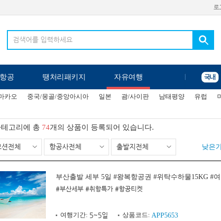
로
항공
땡처리패키지
자유여행
/마카오
중국/몽골/중앙아시아
일본
괌/사이판
남태평양
유럽
테고리에 총
74
개의 상품이 등록되어 있습니다.
모션전체
항공사전체
출발지전체
낮은
부산출발 세부 5일 #왕복항공권 #위탁수하물15KG #
#부산세부 #취항특가 #항공티켓
여행기간:
5~5일
상품코드:
APP5653