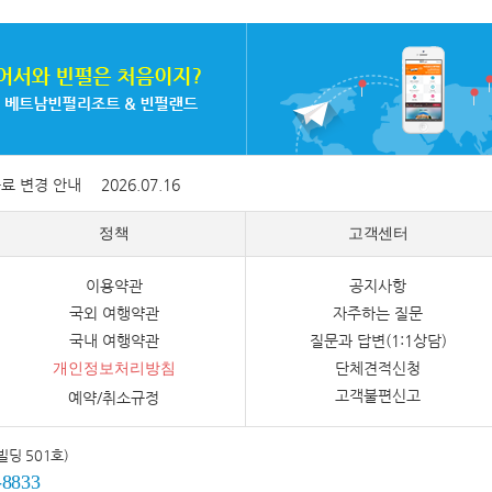
증료 변경 안내
2026.07.16
정책
고객센터
이용약관
공지사항
국외 여행약관
자주하는 질문
국내 여행약관
질문과 답변(1:1상담)
단체견적신청
개인정보처리방침
고객불편신고
예약/취소규정
빌딩 501호)
-8833