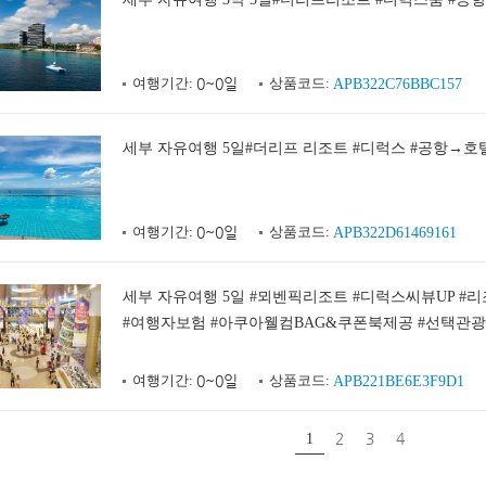
여행기간:
0~0일
상품코드:
APB322C76BBC157
세부 자유여행 5일#더리프 리조트 #디럭스 #공항→호
여행기간:
0~0일
상품코드:
APB322D61469161
세부 자유여행 5일 #뫼벤픽리조트 #디럭스씨뷰UP #
#여행자보험 #아쿠아웰컴BAG&쿠폰북제공 #선택관
여행기간:
0~0일
상품코드:
APB221BE6E3F9D1
2
3
4
1