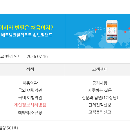
증료 변경 안내
2026.07.16
정책
고객센터
이용약관
공지사항
국외 여행약관
자주하는 질문
국내 여행약관
질문과 답변(1:1상담)
단체견적신청
개인정보처리방침
고객불편신고
예약/취소규정
빌딩 501호)