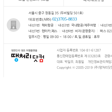
서울시 중구 정동길 35 (두비빌딩 501호)
02)3705-8833
대표번호(ARS)
내선1번
: 해외항공
내선2번
: 국내항공/제주여행
내선3번
내선5번
: 렌터카,패스
내선6번
: 비자(운영중지)
팩스
02)
업무시간 : 평일 09:00 ~ 18:00 / 토,일,공휴일 : 휴무
사업자 등록번호 104-81-61287
통신판매업등록번호 제 03283호 관광사업
대표: 박일우, 최동일 개인정보관리책
Copyright ⓒ 2005-2019 (주)땡처리닷컴 Al