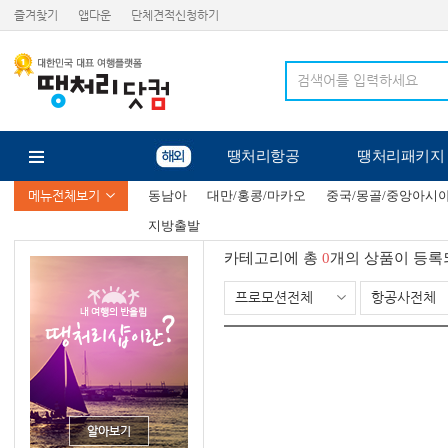
즐겨찾기
앱다운
단체견적신청하기
땡처리항공
땡처리패키지
메뉴전체보기
동남아
대만/홍콩/마카오
중국/몽골/중앙아시
지방출발
카테고리에 총
0
개의 상품이 등록
프로모션전체
항공사전체