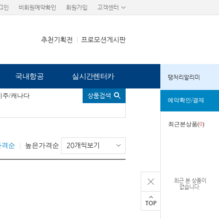
그인
비회원예약확인
회원가입
고객센터
추천기획전
프로모션게시판
국내항공
실시간렌터카
땡처리알리미
미주/캐나다
상품검색
예약확인/결제
최근본상품(
0
)
20개씩보기
가격순
높은가격순
최근 본 상품이
없습니다.