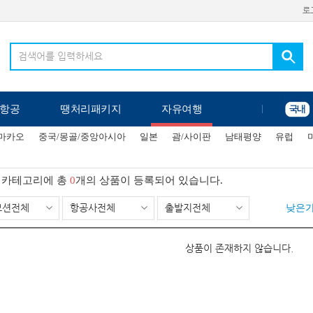
로
항공
땡처리패키지
자유여행
/마카오
중국/몽골/중앙아시아
일본
괌/사이판
남태평양
유럽
카테고리에 총
0
개의 상품이 등록되어 있습니다.
모션전체
항공사전체
출발지전체
낮은
상품이 존재하지 않습니다.