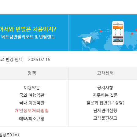
증료 변경 안내
2026.07.16
정책
고객센터
이용약관
공지사항
국외 여행약관
자주하는 질문
국내 여행약관
질문과 답변(1:1상담)
단체견적신청
개인정보처리방침
고객불편신고
예약/취소규정
빌딩 501호)