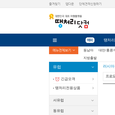
즐겨찾기
앱다운
단체견적신청하기
땡처리
메뉴전체보기
동남아
대만/홍콩
지방출발
러시아
유럽
프로
긴급모객
땡처리전용상품
서유럽
동유럽