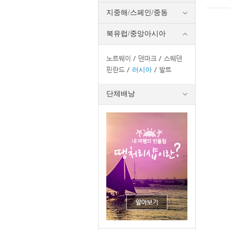
지중해/스페인/중동
북유럽/중앙아시아
노르웨이
덴마크
스웨덴
핀란드
러시아
발트
단체배낭