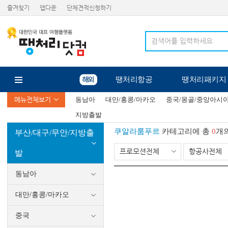
즐겨찾기
앱다운
단체견적신청하기
땡처리항공
땡처리패키지
메뉴전체보기
동남아
대만/홍콩/마카오
중국/몽골/중앙아시
지방출발
쿠알라룸푸르
카테고리에 총
0
개
부산/대구/무안/지방출
프로모션전체
항공사전체
발
동남아
대만/홍콩/마카오
중국