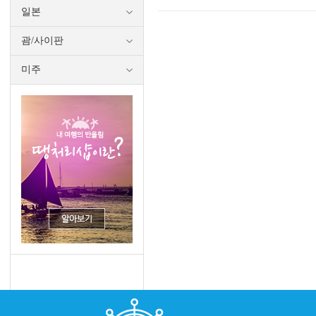
일본
괌/사이판
미주