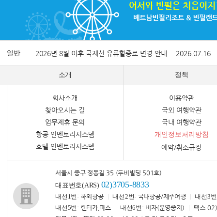
일반
2026년 8월 이후 국제선 유류할증료 변경 안내
2026.07.16
소개
정책
회사소개
이용약관
찾아오시는 길
국외 여행약관
업무제휴 문의
국내 여행약관
항공 인벤토리시스템
개인정보처리방침
호텔 인벤토리시스템
예약/취소규정
서울시 중구 정동길 35 (두비빌딩 501호)
02)3705-8833
대표번호(ARS)
내선1번
: 해외항공
내선2번
: 국내항공/제주여행
내선3번
내선5번
: 렌터카,패스
내선6번
: 비자(운영중지)
팩스
02)