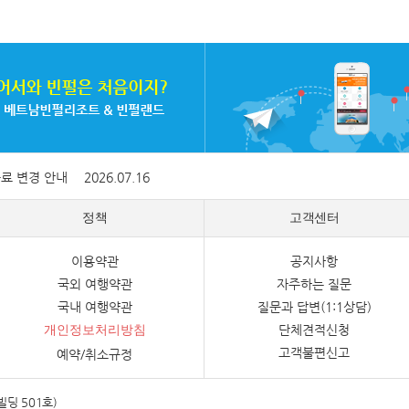
증료 변경 안내
2026.07.16
정책
고객센터
이용약관
공지사항
국외 여행약관
자주하는 질문
국내 여행약관
질문과 답변(1:1상담)
단체견적신청
개인정보처리방침
고객불편신고
예약/취소규정
빌딩 501호)