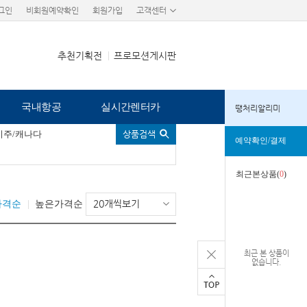
그인
비회원예약확인
회원가입
고객센터
추천기획전
프로모션게시판
국내항공
실시간렌터카
땡처리알리미
미주/캐나다
상품검색
예약확인/결제
최근본상품(
0
)
20개씩보기
가격순
높은가격순
최근 본 상품이
없습니다.