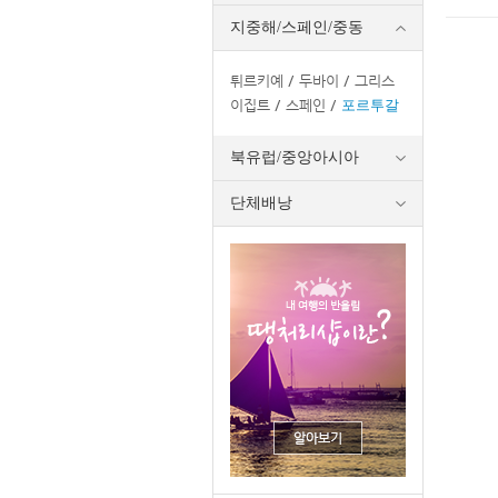
지중해/스페인/중동
튀르키예
두바이
그리스
이집트
스페인
포르투갈
북유럽/중앙아시아
단체배낭