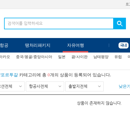
로
항공
땡처리패키지
자유여행
/마카오
중국/몽골/중앙아시아
일본
괌/사이판
남태평양
유럽
/포르투갈
카테고리에 총
0
개의 상품이 등록되어 있습니다.
모션전체
항공사전체
출발지전체
낮은
상품이 존재하지 않습니다.