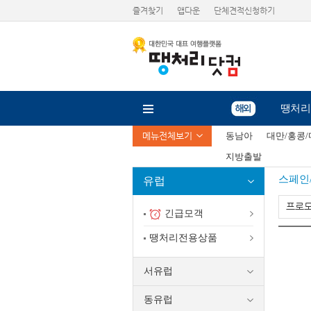
즐겨찾기
앱다운
단체견적신청하기
땡처리
메뉴전체보기
동남아
대만/홍콩
지방출발
스페인
유럽
프로
긴급모객
땡처리전용상품
서유럽
동유럽