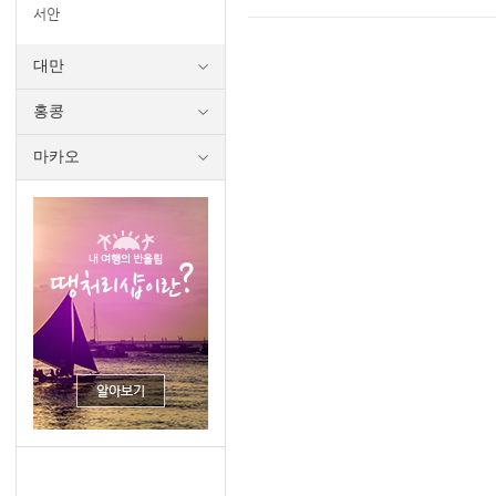
서안
대만
홍콩
마카오