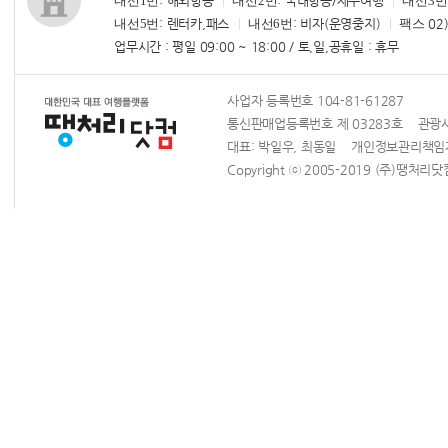
내선1번
: 해외항공
내선2번
: 국내항공/제주여행
내선3번
내선5번
: 렌터카,패스
내선6번
: 비자(운영중지)
팩스
02)
업무시간 : 평일 09:00 ~ 18:00 / 토,일,공휴일 : 휴무
사업자 등록번호 104-81-61287
통신판매업등록번호 제 03283호 관광사업
대표: 박일우, 최동일 개인정보관리책
Copyright ⓒ 2005-2019 (주)땡처리닷컴 Al