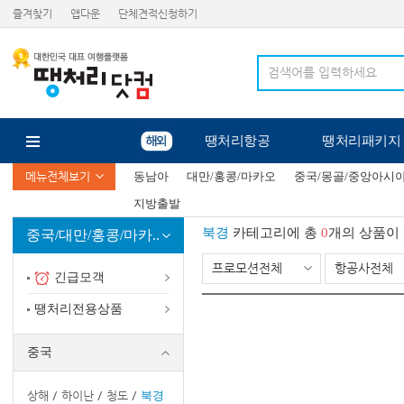
즐겨찾기
앱다운
단체견적신청하기
땡처리항공
땡처리패키지
메뉴전체보기
동남아
대만/홍콩/마카오
중국/몽골/중앙아시
지방출발
북경
카테고리에 총
0
개의 상품이
중국/대만/홍콩/마카..
프로모션전체
항공사전체
긴급모객
땡처리전용상품
중국
상해
하이난
청도
북경