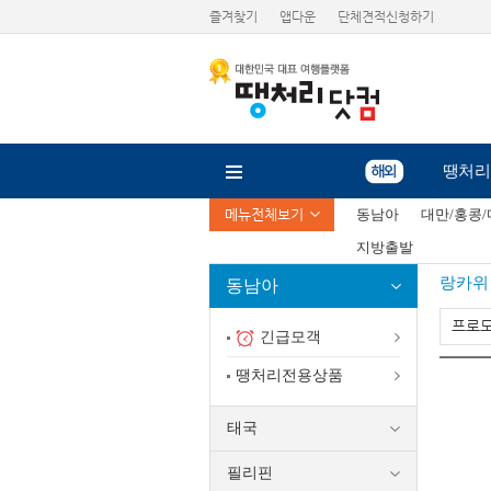
즐겨찾기
앱다운
단체견적신청하기
땡처리
메뉴전체보기
동남아
대만/홍콩
지방출발
랑카위
동남아
프로
긴급모객
땡처리전용상품
태국
필리핀