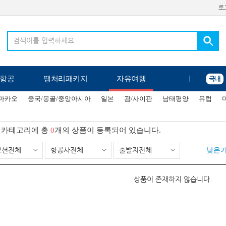
로
항공
땡처리패키지
자유여행
/마카오
중국/몽골/중앙아시아
일본
괌/사이판
남태평양
유럽
카테고리에 총
0
개의 상품이 등록되어 있습니다.
모션전체
항공사전체
출발지전체
낮은
상품이 존재하지 않습니다.