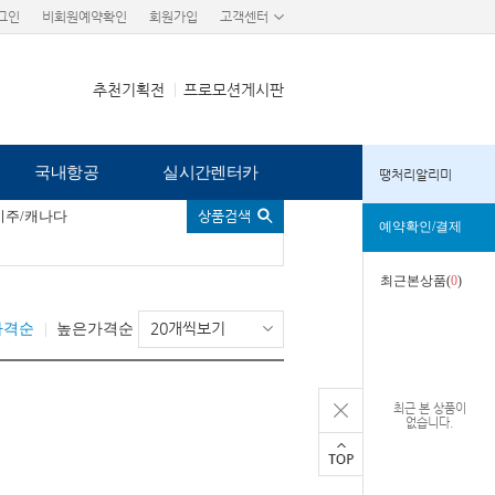
그인
비회원예약확인
회원가입
고객센터
추천기획전
프로모션게시판
국내항공
실시간렌터카
땡처리알리미
미주/캐나다
상품검색
예약확인/결제
최근본상품(
0
)
20개씩보기
가격순
높은가격순
최근 본 상품이
없습니다.