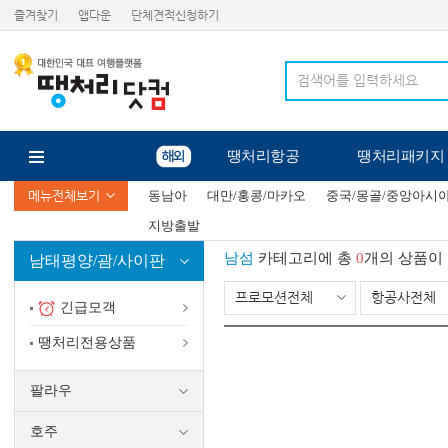
즐겨찾기
앱다운
단체견적신청하기
땡처리항공
땡처리패키지
메뉴전체보기
동남아
대만/홍콩/마카오
중국/몽골/중앙아시
지방출발
남섬
카테고리에 총
0
개의 상품이
남태평양/괌/사이판
프로모션전체
항공사전체
긴급모객
땡처리전용상품
팔라우
호주