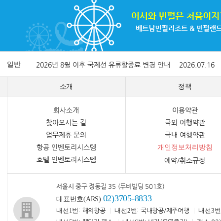
일반
2026년 8월 이후 국제선 유류할증료 변경 안내
2026.07.16
소개
정책
회사소개
이용약관
찾아오시는 길
국외 여행약관
업무제휴 문의
국내 여행약관
항공 인벤토리시스템
개인정보처리방침
호텔 인벤토리시스템
예약/취소규정
서울시 중구 정동길 35 (두비빌딩 501호)
02)3705-8833
대표번호(ARS)
내선1번
: 해외항공
내선2번
: 국내항공/제주여행
내선3번