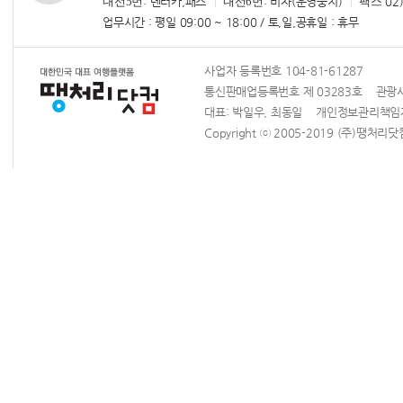
내선5번
: 렌터카,패스
내선6번
: 비자(운영중지)
팩스
02)
업무시간 : 평일 09:00 ~ 18:00 / 토,일,공휴일 : 휴무
사업자 등록번호 104-81-61287
통신판매업등록번호 제 03283호 관광사업
대표: 박일우, 최동일 개인정보관리책
Copyright ⓒ 2005-2019 (주)땡처리닷컴 Al