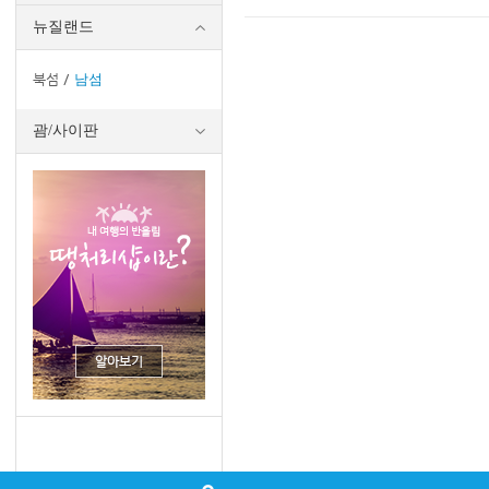
뉴질랜드
북섬
남섬
괌/사이판